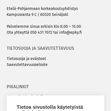
Etelä-​Pohjanmaan kor­kea­kou­lu­yh­dis­tys
Kam­pus­ran­ta 9 C | 60320 Sei­nä­jo­ki
Pal­ve­lem­me sinua ar­ki­sin klo 8.00 – 15.00
Ota yh­teyt­tä
050 431 7072
tai
info@epky.fi
TIETOSUOJA JA SAAVUTETTAVUUS
Tie­to­suo­ja ja eväs­teet
Saa­vu­tet­ta­vuus­se­los­te
PIKALINKIT
Korkeakouluyhdistys
Kesäyliopisto
Tietoa sivustolla käytetyistä