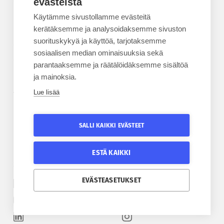
evästeistä
Epanet
Käytämme sivustollamme evästeitä
BLOGIT
kerätäksemme ja analysoidaksemme sivuston
suorituskykyä ja käyttöä, tarjotaksemme
Kesäyliopiston blogi
sosiaalisen median ominaisuuksia sekä
Epanet-blogi
parantaaksemme ja räätälöidäksemme sisältöä
ja mainoksia.
Lue lisää
TILAA UUTISKIRJE
Tilaa kesäyliopiston uutiskirje
SALLI KAIKKI EVÄSTEET
Tilaa Epanetin uutiskirje
ESTÄ KAIKKI
SEURAA KESÄYLIOPISTOA
SEURAA EPANETIA
EVÄSTEASETUKSET
Etelä-Pohjanmaan kesäyliopiston Facebook
Epanetin Twitter
Etelä-Pohjanmaan kesäyliopiston Instagram
Epanetin Facebook
Etelä-Pohjanmaan kesäyliopiston Linkedin
Epanetin Instagram