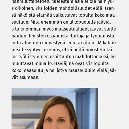
han­muut­ta­nei­den. Mie­les­tä­ni asia ei ole näin yk­
sioi­koi­nen. Yk­si­löi­den mah­dol­li­suu­det elää it­sen­
sä nä­köis­tä elä­mää vai­kut­ta­vat lo­pul­ta koko maa­
seu­tuun. Mitä enem­män on ul­ko­puo­lel­le jää­viä,
sitä enem­män myös maa­seu­tua­lu­eet jää­vät vail­le
näi­den ih­mis­ten osaa­mis­ta, tai­to­ja ja työ­pa­nos­ta,
joita aluei­den me­nes­ty­mi­seen tar­vi­taan. Mi­kä­li ih­
mi­sil­le syn­tyy ko­ke­mus, ettei heitä ar­vos­te­ta tai
jos työl­lis­ty­mi­nen osoit­tau­tuu mah­dot­to­mak­si, he
muut­ta­vat muu­al­le. Hä­viä­ji­nä ovat siis lo­pul­ta
koko maa­seu­tu ja he, jotka maa­seu­dul­le vielä jää­
vät asu­maan.