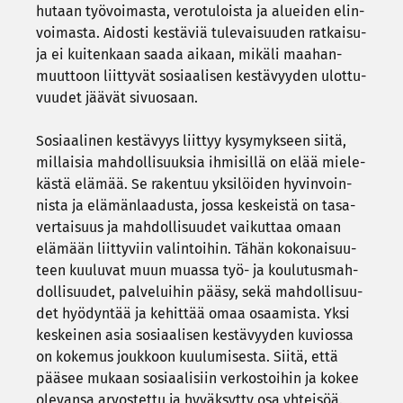
hu­taan työ­voi­mas­ta, ve­ro­tu­lois­ta ja aluei­den elin­
voi­mas­ta. Ai­dos­ti kes­tä­viä tu­le­vai­suu­den rat­kai­su­
ja ei kui­ten­kaan saada ai­kaan, mi­kä­li maa­han­
muut­toon liit­ty­vät so­si­aa­li­sen kes­tä­vyy­den ulot­tu­
vuu­det jää­vät si­vuo­saan.
So­si­aa­li­nen kes­tä­vyys liit­tyy ky­sy­myk­seen siitä,
mil­lai­sia mah­dol­li­suuk­sia ih­mi­sil­lä on elää mie­le­
käs­tä elä­mää. Se ra­ken­tuu yk­si­löi­den hy­vin­voin­
nis­ta ja elä­män­laa­dus­ta, jossa kes­keis­tä on ta­sa­
ver­tai­suus ja mah­dol­li­suu­det vai­kut­taa omaan
elä­mään liit­ty­viin va­lin­toi­hin. Tähän ko­ko­nai­suu­
teen kuu­lu­vat muun muas­sa työ- ja kou­lu­tus­mah­
dol­li­suu­det, pal­ve­lui­hin pääsy, sekä mah­dol­li­suu­
det hyö­dyn­tää ja ke­hit­tää omaa osaa­mis­ta. Yksi
kes­kei­nen asia so­si­aa­li­sen kes­tä­vyy­den ku­vios­sa
on ko­ke­mus jouk­koon kuu­lu­mi­ses­ta. Siitä, että
pää­see mu­kaan so­si­aa­li­siin ver­kos­toi­hin ja kokee
ole­van­sa ar­vos­tet­tu ja hy­väk­syt­ty osa yh­tei­söä.