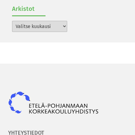
Ar­kis­tot
Arkistot
Epky
YHTEYSTIEDOT