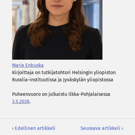
Marja En­bus­ka
Kir­joit­ta­ja on tut­ki­ja­toh­to­ri Hel­sin­gin yli­opis­ton
Ruralia-​instituutissa ja Jy­väs­ky­län yli­opis­tos­sa
Pu­heen­vuo­ro on jul­kais­tu Ilkka-​Pohjalaisessa
3.5.2026
.
‹ Edellinen artikkeli
Seuraava artikkeli ›