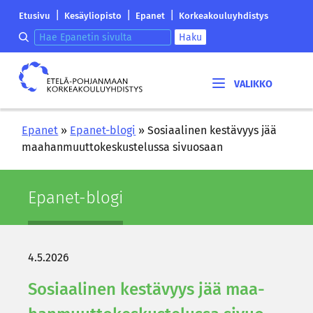
Siirry
Etelä-
|
|
|
Etusivu
Kesäyliopisto
Epanet
Korkeakouluyhdistys
sisältöön
Pohjanmaan
Hae epanetin sivulta
Haku
korkeakouluyhdistyksen
saapumissivu
Etelä-
Pohjanmaan
korkeakouluyhdistys
Epanet
»
Epanet-blogi
»
Sosiaalinen kestävyys jää
maahanmuuttokeskustelussa sivuosaan
Epanet-​blogi
4.5.2026
So­si­aa­li­nen kes­tä­vyys jää maa­