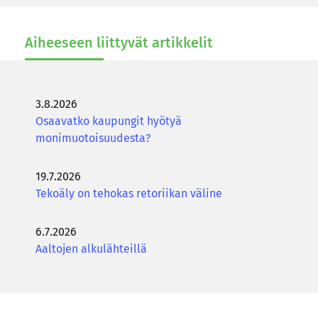
Ai­hee­seen liit­ty­vät ar­tik­ke­lit
3.8.2026
Osaavatko kaupungit hyötyä
monimuotoisuudesta?
19.7.2026
Tekoäly on tehokas retoriikan väline
6.7.2026
Aaltojen alkulähteillä