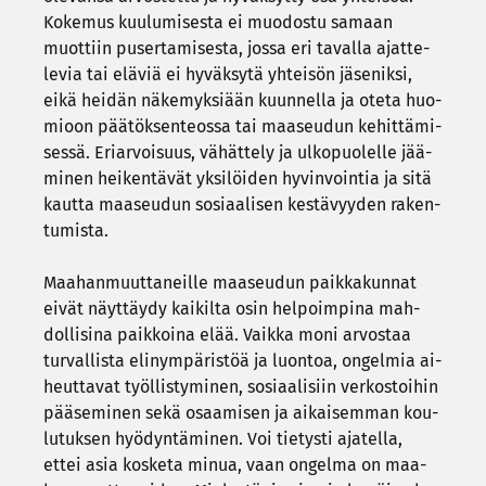
Ko­ke­mus kuu­lu­mi­ses­ta ei muo­dos­tu sa­maan
muot­tiin puser­ta­mi­ses­ta, jossa eri ta­val­la ajat­te­
le­via tai elä­viä ei hy­väk­sy­tä yh­tei­sön jä­se­nik­si,
eikä hei­dän nä­ke­myk­si­ään kuun­nel­la ja oteta huo­
mioon pää­tök­sen­teos­sa tai maa­seu­dun ke­hit­tä­mi­
ses­sä. Eriar­voi­suus, vä­hät­te­ly ja ul­ko­puo­lel­le jää­
mi­nen hei­ken­tä­vät yk­si­löi­den hy­vin­voin­tia ja sitä
kaut­ta maa­seu­dun so­si­aa­li­sen kes­tä­vyy­den ra­ken­
tu­mis­ta.
Maa­han­muut­ta­neil­le maa­seu­dun paik­ka­kun­nat
eivät näyt­täy­dy kai­kil­ta osin hel­poim­pi­na mah­
dol­li­si­na paik­koi­na elää. Vaik­ka moni ar­vos­taa
tur­val­lis­ta eli­nym­pä­ris­töä ja luon­toa, on­gel­mia ai­
heut­ta­vat työl­lis­ty­mi­nen, so­si­aa­li­siin ver­kos­toi­hin
pää­se­mi­nen sekä osaa­mi­sen ja ai­kai­sem­man kou­
lu­tuk­sen hyö­dyn­tä­mi­nen. Voi tie­tys­ti aja­tel­la,
ettei asia kos­ke­ta minua, vaan on­gel­ma on maa­