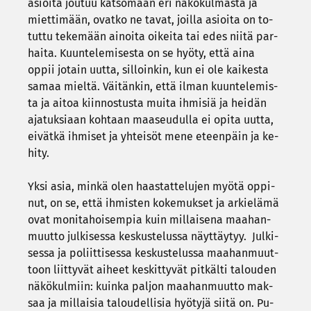
asioi­ta jou­tuu kat­so­maan eri nä­kö­kul­mas­ta ja
miet­ti­mään, ovat­ko ne tavat, joil­la asioi­ta on to­
tut­tu te­ke­mään ai­noi­ta oi­kei­ta tai edes niitä par­
hai­ta. Kuun­te­le­mi­ses­ta on se hyöty, että aina
oppii jo­tain uutta, sil­loin­kin, kun ei ole kai­kes­ta
samaa miel­tä. Väi­tän­kin, että ilman kuun­te­le­mis­
ta ja aitoa kiin­nos­tus­ta muita ih­mi­siä ja hei­dän
aja­tuk­si­aan koh­taan maa­seu­dul­la ei opita uutta,
ei­vät­kä ih­mi­set ja yh­tei­söt mene eteen­päin ja ke­
hi­ty.
Yksi asia, minkä olen haas­tat­te­lu­jen myötä op­pi­
nut, on se, että ih­mis­ten ko­ke­muk­set ja ar­kie­lä­mä
ovat mo­ni­ta­hoi­sem­pia kuin mil­lai­se­na maa­han­
muut­to jul­ki­ses­sa kes­kus­te­lus­sa näyt­täy­tyy. Jul­ki­
ses­sa ja po­liit­ti­ses­sa kes­kus­te­lus­sa maa­han­muut­
toon liit­ty­vät ai­heet kes­kit­ty­vät pit­käl­ti ta­lou­den
nä­kö­kul­miin: kuin­ka pal­jon maa­han­muut­to mak­
saa ja mil­lai­sia ta­lou­del­li­sia hyö­ty­jä siitä on. Pu­