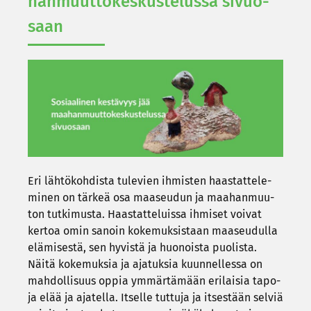
han­muut­to­kes­kus­te­lus­sa si­vuo­
saan
Eri läh­tö­koh­dis­ta tu­le­vien ih­mis­ten haas­tat­te­le­
mi­nen on tär­keä osa maa­seu­dun ja maa­han­muu­
ton tut­ki­mus­ta. Haas­tat­te­luis­sa ih­mi­set voi­vat
ker­toa omin sa­noin ko­ke­muk­sis­taan maa­seu­dul­la
elä­mi­ses­tä, sen hy­vis­tä ja huo­nois­ta puo­lis­ta.
Näitä ko­ke­muk­sia ja aja­tuk­sia kuun­nel­les­sa on
mah­dol­li­suus oppia ym­mär­tä­mään eri­lai­sia ta­po­
ja elää ja aja­tel­la. It­sel­le tut­tu­ja ja it­ses­tään sel­viä