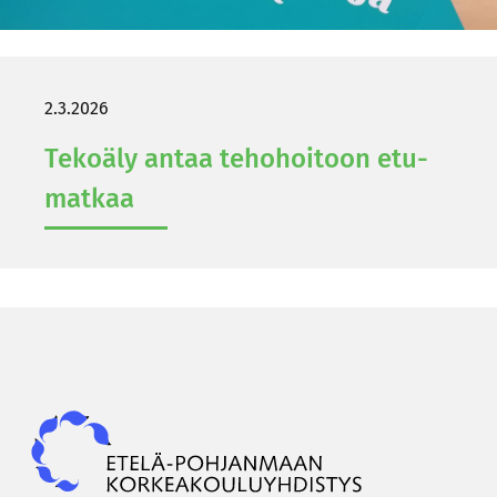
2.3.2026
Te­ko­ä­ly antaa te­ho­hoi­toon etu­
mat­kaa
Epky