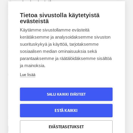
Korkeakouluyhdistys
Kesäyliopisto
Tietoa sivustolla käytetyistä
Epanet
evästeistä
Käytämme sivustollamme evästeitä
BLOGIT
kerätäksemme ja analysoidaksemme sivuston
suorituskykyä ja käyttöä, tarjotaksemme
Kesäyliopiston blogi
sosiaalisen median ominaisuuksia sekä
Epanet-blogi
parantaaksemme ja räätälöidäksemme sisältöä
ja mainoksia.
Lue lisää
TILAA UUTISKIRJE
Tilaa kesäyliopiston uutiskirje
SALLI KAIKKI EVÄSTEET
Tilaa Epanetin uutiskirje
ESTÄ KAIKKI
SEURAA KESÄYLIOPISTOA
SEURAA EPANETIA
EVÄSTEASETUKSET
Etelä-Pohjanmaan kesäyliopiston Facebook
Epanetin Twitter