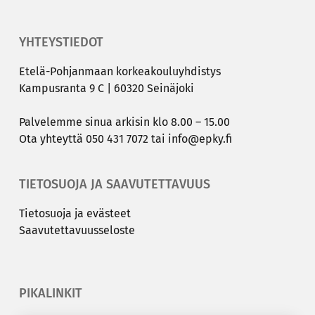
YHTEYSTIEDOT
Etelä-​Pohjanmaan kor­kea­kou­lu­yh­dis­tys
Kam­pus­ran­ta 9 C | 60320 Sei­nä­jo­ki
Pal­ve­lem­me sinua ar­ki­sin klo 8.00 – 15.00
Ota yh­teyt­tä
050 431 7072
tai
info@epky.fi
TIETOSUOJA JA SAAVUTETTAVUUS
Tie­to­suo­ja ja eväs­teet
Saa­vu­tet­ta­vuus­se­los­te
PIKALINKIT