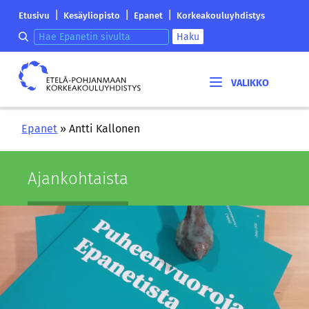
Siirry
Etelä-
|
|
|
Etusivu
Kesäyliopisto
Epanet
Korkeakouluyhdistys
sisältöön
Pohjanmaan
Hae epanetin sivulta
Haku
korkeakouluyhdistyksen
saapumissivu
Etelä-
Pohjanmaan
korkeakouluyhdistys
Epanet
»
Antti Kallonen
Ajan­koh­tais­ta