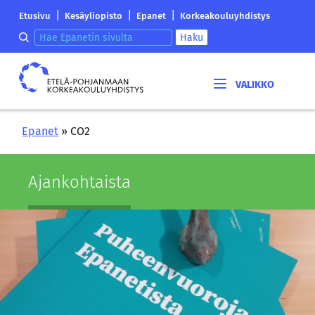
Siirry
Etelä-
|
|
|
Etusivu
Kesäyliopisto
Epanet
Korkeakouluyhdistys
sisältöön
Pohjanmaan
Hae epanetin sivulta
Haku
korkeakouluyhdistyksen
saapumissivu
Etelä-
Pohjanmaan
korkeakouluyhdistys
Epanet
»
CO2
Ajan­koh­tais­ta