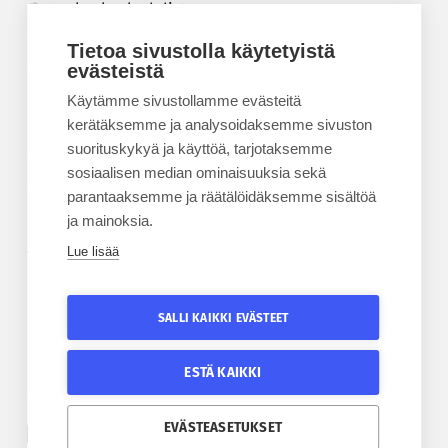
Korkeakouluyhdistys
Kesäyliopisto
Tietoa sivustolla käytetyistä
Epanet
evästeistä
Käytämme sivustollamme evästeitä
BLOGIT
kerätäksemme ja analysoidaksemme sivuston
suorituskykyä ja käyttöä, tarjotaksemme
Kesäyliopiston blogi
sosiaalisen median ominaisuuksia sekä
Epanet-blogi
parantaaksemme ja räätälöidäksemme sisältöä
ja mainoksia.
Lue lisää
TILAA UUTISKIRJE
Tilaa kesäyliopiston uutiskirje
SALLI KAIKKI EVÄSTEET
Tilaa Epanetin uutiskirje
ESTÄ KAIKKI
SEURAA KESÄYLIOPISTOA
SEURAA EPANETIA
EVÄSTEASETUKSET
Etelä-Pohjanmaan kesäyliopiston Facebook
Epanetin Twitter