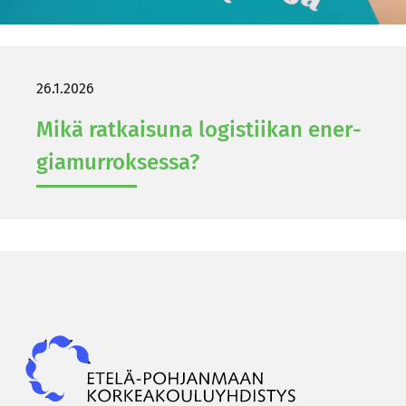
26.1.2026
Mikä rat­kai­su­na lo­gis­tii­kan ener­
gia­mur­rok­ses­sa?
Epky