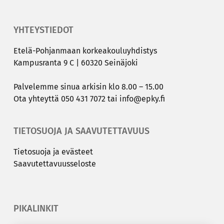
YHTEYSTIEDOT
Etelä-​Pohjanmaan kor­kea­kou­lu­yh­dis­tys
Kam­pus­ran­ta 9 C | 60320 Sei­nä­jo­ki
Pal­ve­lem­me sinua ar­ki­sin klo 8.00 – 15.00
Ota yh­teyt­tä
050 431 7072
tai
info@epky.fi
TIETOSUOJA JA SAAVUTETTAVUUS
Tie­to­suo­ja ja eväs­teet
Saa­vu­tet­ta­vuus­se­los­te
PIKALINKIT