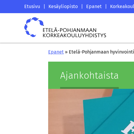
Siirry
Etelä-
Etusivu
|
Kesäyliopisto
|
Epanet
|
Korkeakoul
sisältöön
Pohjanmaan
Etelä-
korkeakouluyhdistyksen
Pohjanmaan
saapumissivu
korkeakouluyhdistys
Epanet
»
Etelä-Pohjanmaan hyvinvoint
Ajan­koh­tais­ta