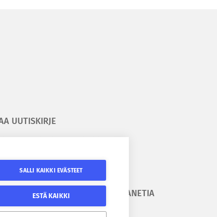
AA UUTISKIRJE
ilaa kesäyliopiston uutiskirje
ilaa Epanetin uutiskirje
SALLI KAIKKI EVÄSTEET
URAA
SEURAA EPANETIA
ESTÄ KAIKKI
SÄYLIOPISTOA
Epanetin Twitter