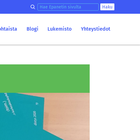
Hae epanetin sivulta
Haku
ohtaista
Blogi
Lukemisto
Yhteystiedot