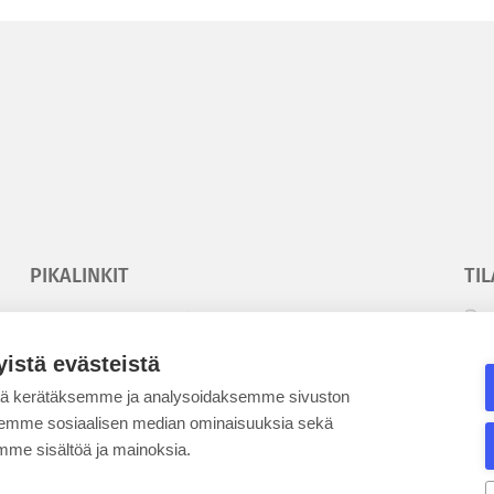
PIKALINKIT
TIL
Korkeakouluyhdistys
T
Kesäyliopisto
T
yistä evästeistä
Epanet
tä kerätäksemme ja analysoidaksemme sivuston
aksemme sosiaalisen median ominaisuuksia sekä
SE
me sisältöä ja mainoksia.
BLOGIT
KE