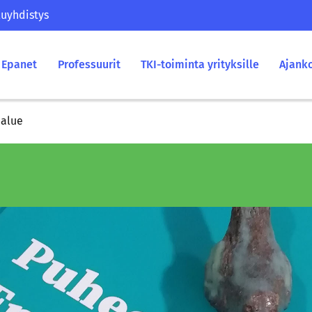
uyhdistys
Epanet
Professuurit
TKI-toiminta yrityksille
Ajank
ialue