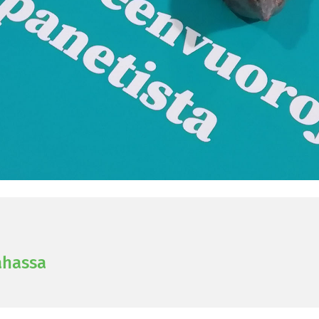
­has­sa