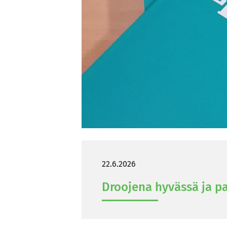
22.6.2026
Droo­je­na hy­väs­sä ja pa