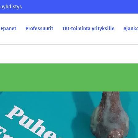
uyhdistys
Epanet
Professuurit
TKI-toiminta yrityksille
Ajank