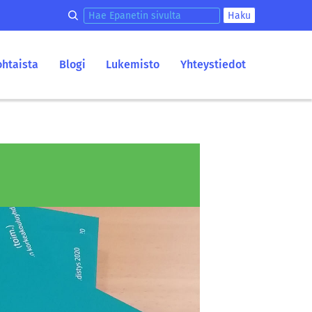
Hae epanetin sivulta
Haku
ohtaista
Blogi
Lukemisto
Yhteystiedot