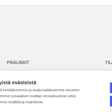
PIKALINKIT
TIL
Korkeakouluyhdistys
T
Kesäyliopisto
T
yistä evästeistä
Epanet
tä kerätäksemme ja analysoidaksemme sivuston
aksemme sosiaalisen median ominaisuuksia sekä
SE
me sisältöä ja mainoksia.
BLOGIT
KE