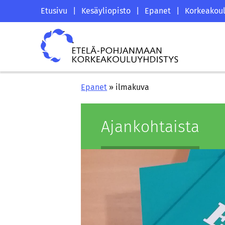
Siirry
Etelä-
Etusivu
|
Kesäyliopisto
|
Epanet
|
Korkeakoul
sisältöön
Pohjanmaan
Etelä-
korkeakouluyhdistyksen
Pohjanmaan
saapumissivu
korkeakouluyhdistys
Epanet
»
ilmakuva
Ajan­koh­tais­ta