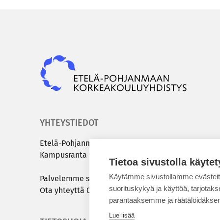
Epky
YHTEYSTIEDOT
Etelä-​Pohjanmaan kor­kea­kou­lu­yh­dis­tys
Kam­pus­ran­ta 9 C | 60320 Sei­nä­jo­ki
Tietoa sivustolla käytet
Käytämme sivustollamme evästei
Pal­ve­lem­me sinua ar­ki­sin klo 8.00 – 15.00
suorituskykyä ja käyttöä, tarjot
Ota yh­teyt­tä
050 431 7072
tai
info@epky.fi
parantaaksemme ja räätälöidäksem
Lue lisää