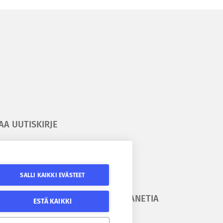
AA UUTISKIRJE
ilaa kesäyliopiston uutiskirje
ilaa Epanetin uutiskirje
SALLI KAIKKI EVÄSTEET
URAA
SEURAA EPANETIA
ESTÄ KAIKKI
SÄYLIOPISTOA
Epanetin Twitter