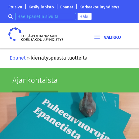
Siirry
Etelä-
|
|
|
Etusivu
Kesäyliopisto
Epanet
Korkeakouluyhdistys
sisältöön
Pohjanmaan
Hae epanetin sivulta
Haku
korkeakouluyhdistyksen
saapumissivu
Etelä-
Pohjanmaan
korkeakouluyhdistys
Epanet
»
kierrätyspuusta tuotteita
Ajan­koh­tais­ta