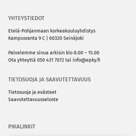
YHTEYSTIEDOT
Etelä-​Pohjanmaan kor­kea­kou­lu­yh­dis­tys
Kam­pus­ran­ta 9 C | 60320 Sei­nä­jo­ki
Pal­ve­lem­me sinua ar­ki­sin klo 8.00 – 15.00
Ota yh­teyt­tä
050 431 7072
tai
info@epky.fi
TIETOSUOJA JA SAAVUTETTAVUUS
Tie­to­suo­ja ja eväs­teet
Saa­vu­tet­ta­vuus­se­los­te
PIKALINKIT