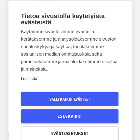
Korkeakouluyhdistys
Kesäyliopisto
Tietoa sivustolla käytetyistä
Epanet
evästeistä
Käytämme sivustollamme evästeitä
BLOGIT
kerätäksemme ja analysoidaksemme sivuston
suorituskykyä ja käyttöä, tarjotaksemme
Kesäyliopiston blogi
sosiaalisen median ominaisuuksia sekä
Epanet-blogi
parantaaksemme ja räätälöidäksemme sisältöä
ja mainoksia.
Lue lisää
TILAA UUTISKIRJE
Tilaa kesäyliopiston uutiskirje
SALLI KAIKKI EVÄSTEET
Tilaa Epanetin uutiskirje
ESTÄ KAIKKI
SEURAA KESÄYLIOPISTOA
SEURAA EPANETIA
EVÄSTEASETUKSET
Etelä-Pohjanmaan kesäyliopiston Facebook
Epanetin Twitter