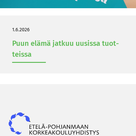
1.6.2026
Puun elämä jat­kuu uusis­sa tuot­
teis­sa
Epky