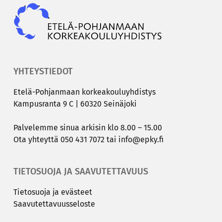
YHTEYSTIEDOT
Etelä-​Pohjanmaan kor­kea­kou­lu­yh­dis­tys
Kam­pus­ran­ta 9 C | 60320 Sei­nä­jo­ki
Pal­ve­lem­me sinua ar­ki­sin klo 8.00 – 15.00
Ota yh­teyt­tä
050 431 7072
tai
info@epky.fi
TIETOSUOJA JA SAAVUTETTAVUUS
Tie­to­suo­ja ja eväs­teet
Saa­vu­tet­ta­vuus­se­los­te