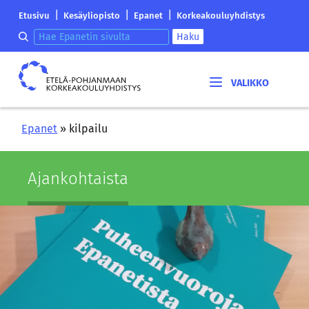
Siirry
Etelä-
|
|
|
Etusivu
Kesäyliopisto
Epanet
Korkeakouluyhdistys
sisältöön
Pohjanmaan
Hae epanetin sivulta
Haku
korkeakouluyhdistyksen
saapumissivu
Etelä-
Pohjanmaan
korkeakouluyhdistys
Epanet
»
kilpailu
Ajan­koh­tais­ta