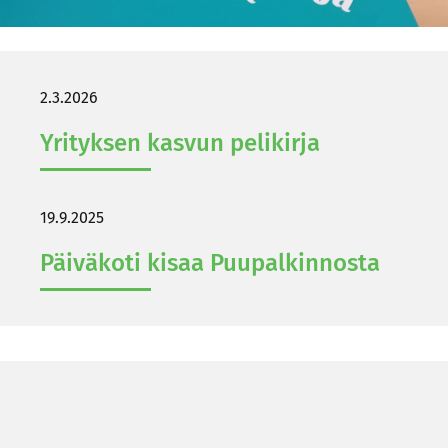
2.3.2026
Yri­tyk­sen kas­vun pe­li­kir­ja
19.9.2025
Päi­vä­ko­ti kisaa Puu­pal­kin­nos­ta
Epky