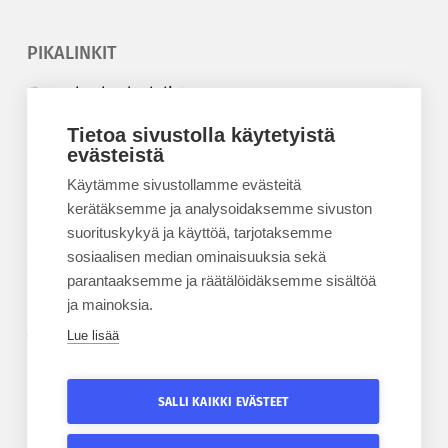
PIKALINKIT
Korkeakouluyhdistys
Kesäyliopisto
Tietoa sivustolla käytetyistä
Epanet
evästeistä
Käytämme sivustollamme evästeitä
BLOGIT
kerätäksemme ja analysoidaksemme sivuston
suorituskykyä ja käyttöä, tarjotaksemme
Kesäyliopiston blogi
sosiaalisen median ominaisuuksia sekä
Epanet-blogi
parantaaksemme ja räätälöidäksemme sisältöä
ja mainoksia.
Lue lisää
TILAA UUTISKIRJE
Tilaa kesäyliopiston uutiskirje
SALLI KAIKKI EVÄSTEET
Tilaa Epanetin uutiskirje