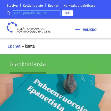
Siirry
Etelä-
|
|
|
Etusivu
Kesäyliopisto
Epanet
Korkeakouluyhdistys
sisältöön
Pohjanmaan
Hae epanetin sivulta
Haku
korkeakouluyhdistyksen
saapumissivu
Etelä-
Pohjanmaan
korkeakouluyhdistys
Epanet
»
kunta
Ajan­koh­tais­ta