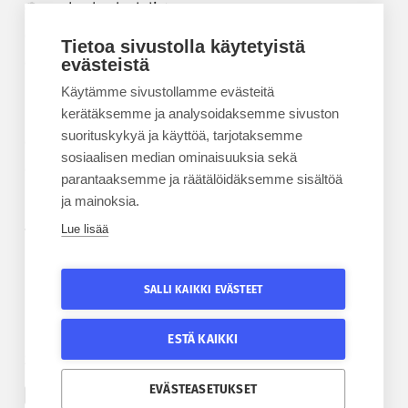
Korkeakouluyhdistys
Kesäyliopisto
Tietoa sivustolla käytetyistä
Epanet
evästeistä
Käytämme sivustollamme evästeitä
BLOGIT
kerätäksemme ja analysoidaksemme sivuston
suorituskykyä ja käyttöä, tarjotaksemme
Kesäyliopiston blogi
sosiaalisen median ominaisuuksia sekä
Epanet-blogi
parantaaksemme ja räätälöidäksemme sisältöä
ja mainoksia.
Lue lisää
TILAA UUTISKIRJE
Tilaa kesäyliopiston uutiskirje
SALLI KAIKKI EVÄSTEET
Tilaa Epanetin uutiskirje
ESTÄ KAIKKI
SEURAA KESÄYLIOPISTOA
SEURAA EPANETIA
EVÄSTEASETUKSET
Etelä-Pohjanmaan kesäyliopiston Facebook
Epanetin Twitter