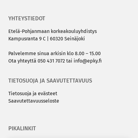
YHTEYSTIEDOT
Etelä-​Pohjanmaan kor­kea­kou­lu­yh­dis­tys
Kam­pus­ran­ta 9 C | 60320 Sei­nä­jo­ki
Pal­ve­lem­me sinua ar­ki­sin klo 8.00 – 15.00
Ota yh­teyt­tä
050 431 7072
tai
info@epky.fi
TIETOSUOJA JA SAAVUTETTAVUUS
Tie­to­suo­ja ja eväs­teet
Saa­vu­tet­ta­vuus­se­los­te
PIKALINKIT