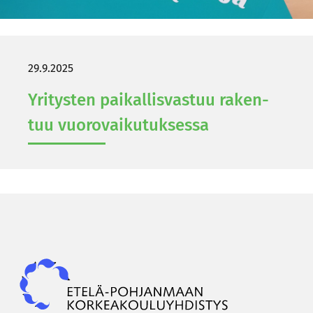
29.9.2025
Yri­tys­ten pai­kal­lis­vas­tuu ra­ken­
tuu vuo­ro­vai­ku­tuk­ses­sa
Epky