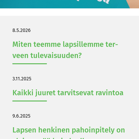
8.5.2026
Miten teem­me lap­sil­lem­me ter­
veen tu­le­vai­suu­den?
3.11.2025
Kaik­ki juu­ret tar­vit­se­vat ra­vin­toa
9.6.2025
Lap­sen hen­ki­nen pa­hoin­pi­te­ly on