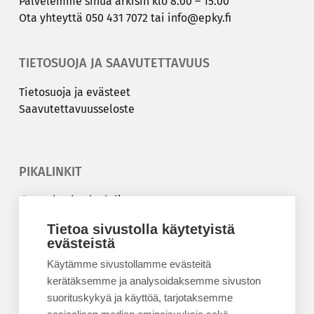
Pal­ve­lem­me sinua ar­ki­sin klo 8.00 – 15.00
Ota yh­teyt­tä
050 431 7072
tai
info@epky.fi
TIETOSUOJA JA SAAVUTETTAVUUS
Tie­to­suo­ja ja eväs­teet
Saa­vu­tet­ta­vuus­se­los­te
PIKALINKIT
Korkeakouluyhdistys
Kesäyliopisto
Tietoa sivustolla käytetyistä
Epanet
evästeistä
Käytämme sivustollamme evästeitä
BLOGIT
kerätäksemme ja analysoidaksemme sivuston
suorituskykyä ja käyttöä, tarjotaksemme
Kesäyliopiston blogi