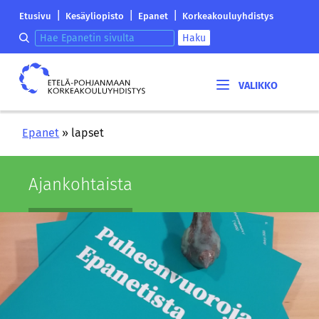
Siirry
Etelä-
|
|
|
Etusivu
Kesäyliopisto
Epanet
Korkeakouluyhdistys
sisältöön
Pohjanmaan
Hae epanetin sivulta
Haku
korkeakouluyhdistyksen
saapumissivu
Etelä-
Pohjanmaan
korkeakouluyhdistys
Epanet
»
lapset
Ajan­koh­tais­ta