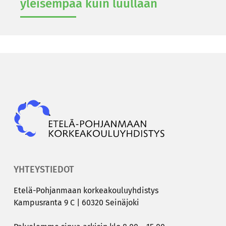
ylei­sem­pää kuin luul­laan
Epky
YHTEYSTIEDOT
Etelä-​Pohjanmaan kor­kea­kou­lu­yh­dis­tys
Kam­pus­ran­ta 9 C | 60320 Sei­nä­jo­ki