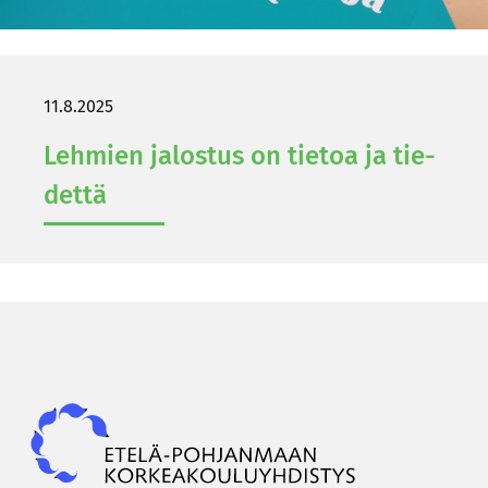
11.8.2025
Leh­mien ja­los­tus on tie­toa ja tie­
det­tä
Epky