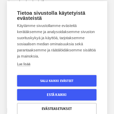
Korkeakouluyhdistys
Kesäyliopisto
Tietoa sivustolla käytetyistä
Epanet
evästeistä
Käytämme sivustollamme evästeitä
BLOGIT
kerätäksemme ja analysoidaksemme sivuston
suorituskykyä ja käyttöä, tarjotaksemme
Kesäyliopiston blogi
sosiaalisen median ominaisuuksia sekä
Epanet-blogi
parantaaksemme ja räätälöidäksemme sisältöä
ja mainoksia.
Lue lisää
TILAA UUTISKIRJE
Tilaa kesäyliopiston uutiskirje
SALLI KAIKKI EVÄSTEET
Tilaa Epanetin uutiskirje
ESTÄ KAIKKI
SEURAA KESÄYLIOPISTOA
SEURAA EPANETIA
EVÄSTEASETUKSET
Etelä-Pohjanmaan kesäyliopiston Facebook
Epanetin Twitter