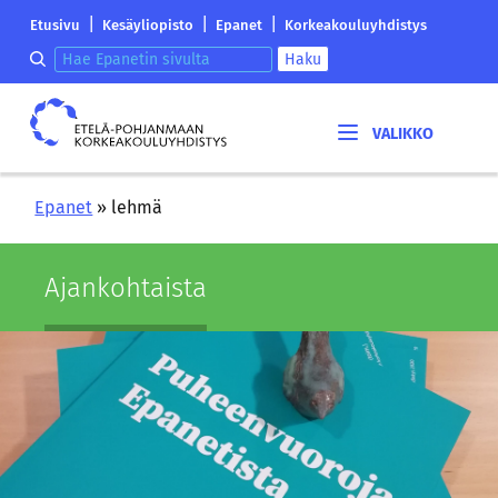
Siirry
Etelä-
|
|
|
Etusivu
Kesäyliopisto
Epanet
Korkeakouluyhdistys
sisältöön
Pohjanmaan
Hae epanetin sivulta
Haku
korkeakouluyhdistyksen
saapumissivu
Etelä-
Pohjanmaan
korkeakouluyhdistys
Epanet
»
lehmä
Ajan­koh­tais­ta