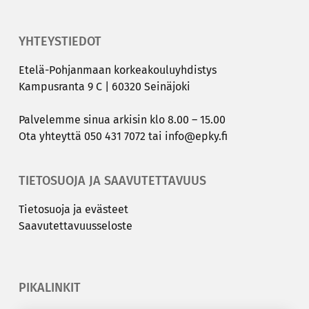
YHTEYSTIEDOT
Etelä-​Pohjanmaan kor­kea­kou­lu­yh­dis­tys
Kam­pus­ran­ta 9 C | 60320 Sei­nä­jo­ki
Pal­ve­lem­me sinua ar­ki­sin klo 8.00 – 15.00
Ota yh­teyt­tä
050 431 7072
tai
info@epky.fi
TIETOSUOJA JA SAAVUTETTAVUUS
Tie­to­suo­ja ja eväs­teet
Saa­vu­tet­ta­vuus­se­los­te
PIKALINKIT