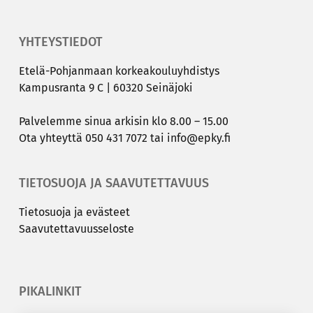
YHTEYSTIEDOT
Etelä-​Pohjanmaan kor­kea­kou­lu­yh­dis­tys
Kam­pus­ran­ta 9 C | 60320 Sei­nä­jo­ki
Pal­ve­lem­me sinua ar­ki­sin klo 8.00 – 15.00
Ota yh­teyt­tä
050 431 7072
tai
info@epky.fi
TIETOSUOJA JA SAAVUTETTAVUUS
Tie­to­suo­ja ja eväs­teet
Saa­vu­tet­ta­vuus­se­los­te
PIKALINKIT