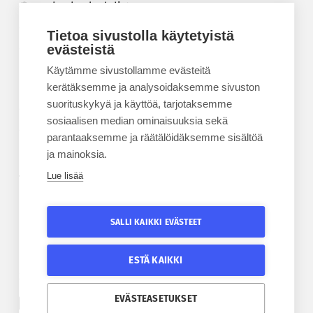
Korkeakouluyhdistys
Kesäyliopisto
Tietoa sivustolla käytetyistä
Epanet
evästeistä
Käytämme sivustollamme evästeitä
BLOGIT
kerätäksemme ja analysoidaksemme sivuston
suorituskykyä ja käyttöä, tarjotaksemme
Kesäyliopiston blogi
sosiaalisen median ominaisuuksia sekä
Epanet-blogi
parantaaksemme ja räätälöidäksemme sisältöä
ja mainoksia.
Lue lisää
TILAA UUTISKIRJE
Tilaa kesäyliopiston uutiskirje
SALLI KAIKKI EVÄSTEET
Tilaa Epanetin uutiskirje
ESTÄ KAIKKI
SEURAA KESÄYLIOPISTOA
SEURAA EPANETIA
EVÄSTEASETUKSET
Etelä-Pohjanmaan kesäyliopiston Facebook
Epanetin Twitter