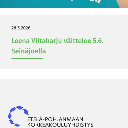
26.5.2026
Leena Vii­ta­har­ju väit­te­lee 5.6.
Sei­nä­joel­la
Epky