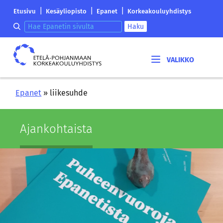
Siirry
Etelä-
|
|
|
Etusivu
Kesäyliopisto
Epanet
Korkeakouluyhdistys
sisältöön
Pohjanmaan
Hae epanetin sivulta
Haku
korkeakouluyhdistyksen
saapumissivu
Etelä-
Pohjanmaan
korkeakouluyhdistys
Epanet
»
liikesuhde
Ajan­koh­tais­ta