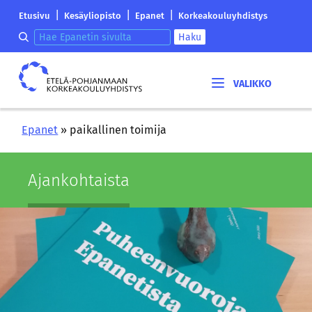
Siirry
Etelä-
|
|
|
Etusivu
Kesäyliopisto
Epanet
Korkeakouluyhdistys
sisältöön
Pohjanmaan
Hae epanetin sivulta
Haku
korkeakouluyhdistyksen
saapumissivu
Etelä-
Pohjanmaan
korkeakouluyhdistys
Epanet
»
paikallinen toimija
Ajan­koh­tais­ta