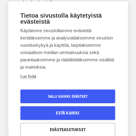
Korkeakouluyhdistys
Kesäyliopisto
Tietoa sivustolla käytetyistä
Epanet
evästeistä
Käytämme sivustollamme evästeitä
BLOGIT
kerätäksemme ja analysoidaksemme sivuston
suorituskykyä ja käyttöä, tarjotaksemme
Kesäyliopiston blogi
sosiaalisen median ominaisuuksia sekä
Epanet-blogi
parantaaksemme ja räätälöidäksemme sisältöä
ja mainoksia.
Lue lisää
TILAA UUTISKIRJE
Tilaa kesäyliopiston uutiskirje
SALLI KAIKKI EVÄSTEET
Tilaa Epanetin uutiskirje
ESTÄ KAIKKI
SEURAA KESÄYLIOPISTOA
SEURAA EPANETIA
EVÄSTEASETUKSET
Etelä-Pohjanmaan kesäyliopiston Facebook
Epanetin Twitter