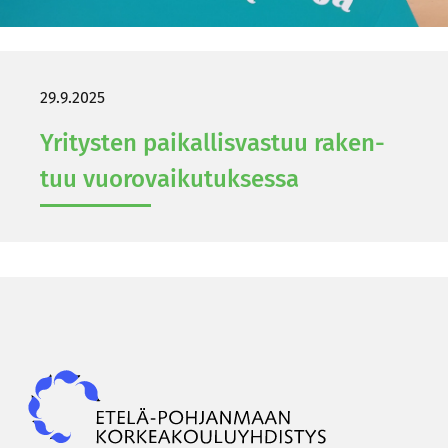
29.9.2025
Yri­tys­ten pai­kal­lis­vas­tuu ra­ken­
tuu vuo­ro­vai­ku­tuk­ses­sa
Epky