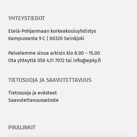
YHTEYSTIEDOT
Etelä-​Pohjanmaan kor­kea­kou­lu­yh­dis­tys
Kam­pus­ran­ta 9 C | 60320 Sei­nä­jo­ki
Pal­ve­lem­me sinua ar­ki­sin klo 8.00 – 15.00
Ota yh­teyt­tä
050 431 7072
tai
info@epky.fi
TIETOSUOJA JA SAAVUTETTAVUUS
Tie­to­suo­ja ja eväs­teet
Saa­vu­tet­ta­vuus­se­los­te
PIKALINKIT