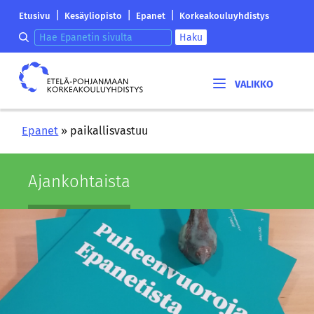
Siirry
Etelä-
|
|
|
Etusivu
Kesäyliopisto
Epanet
Korkeakouluyhdistys
sisältöön
Pohjanmaan
Hae epanetin sivulta
Haku
korkeakouluyhdistyksen
saapumissivu
Etelä-
Pohjanmaan
korkeakouluyhdistys
Epanet
»
paikallisvastuu
Ajan­koh­tais­ta