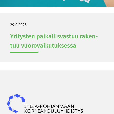
29.9.2025
Yri­tys­ten pai­kal­lis­vas­tuu ra­ken­
tuu vuo­ro­vai­ku­tuk­ses­sa
Epky