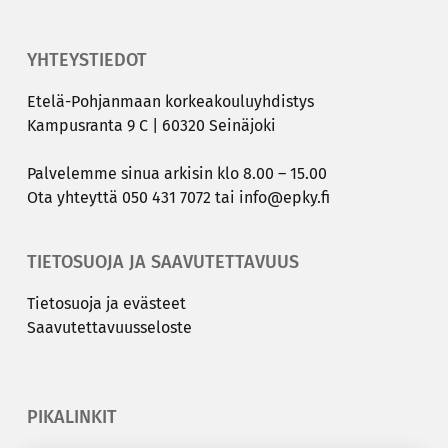
YHTEYSTIEDOT
Etelä-​Pohjanmaan kor­kea­kou­lu­yh­dis­tys
Kam­pus­ran­ta 9 C | 60320 Sei­nä­jo­ki
Pal­ve­lem­me sinua ar­ki­sin klo 8.00 – 15.00
Ota yh­teyt­tä
050 431 7072
tai
info@epky.fi
TIETOSUOJA JA SAAVUTETTAVUUS
Tie­to­suo­ja ja eväs­teet
Saa­vu­tet­ta­vuus­se­los­te
PIKALINKIT