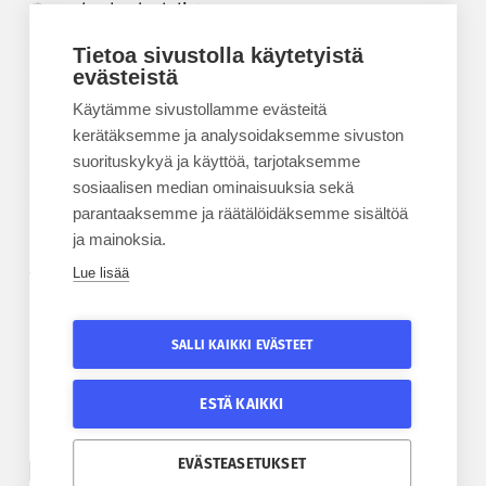
Korkeakouluyhdistys
Kesäyliopisto
Tietoa sivustolla käytetyistä
Epanet
evästeistä
Käytämme sivustollamme evästeitä
BLOGIT
kerätäksemme ja analysoidaksemme sivuston
suorituskykyä ja käyttöä, tarjotaksemme
Kesäyliopiston blogi
sosiaalisen median ominaisuuksia sekä
Epanet-blogi
parantaaksemme ja räätälöidäksemme sisältöä
ja mainoksia.
Lue lisää
TILAA UUTISKIRJE
Tilaa kesäyliopiston uutiskirje
SALLI KAIKKI EVÄSTEET
Tilaa Epanetin uutiskirje
ESTÄ KAIKKI
SEURAA KESÄYLIOPISTOA
SEURAA EPANETIA
EVÄSTEASETUKSET
Etelä-Pohjanmaan kesäyliopiston Facebook
Epanetin Twitter