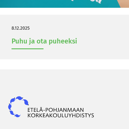
8.12.2025
Puhu ja ota pu­heek­si
Epky