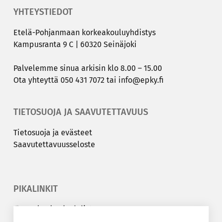
YHTEYSTIEDOT
Etelä-​Pohjanmaan kor­kea­kou­lu­yh­dis­tys
Kam­pus­ran­ta 9 C | 60320 Sei­nä­jo­ki
Pal­ve­lem­me sinua ar­ki­sin klo 8.00 – 15.00
Ota yh­teyt­tä
050 431 7072
tai
info@epky.fi
TIETOSUOJA JA SAAVUTETTAVUUS
Tie­to­suo­ja ja eväs­teet
Saa­vu­tet­ta­vuus­se­los­te
PIKALINKIT
Korkeakouluyhdistys