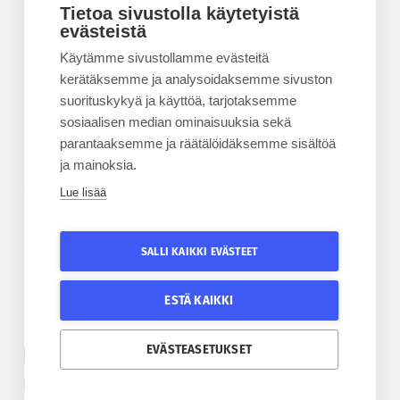
Kesäyliopisto
Tietoa sivustolla käytetyistä
Epanet
evästeistä
Käytämme sivustollamme evästeitä
BLOGIT
kerätäksemme ja analysoidaksemme sivuston
suorituskykyä ja käyttöä, tarjotaksemme
Kesäyliopiston blogi
sosiaalisen median ominaisuuksia sekä
Epanet-blogi
parantaaksemme ja räätälöidäksemme sisältöä
ja mainoksia.
Lue lisää
TILAA UUTISKIRJE
Tilaa kesäyliopiston uutiskirje
SALLI KAIKKI EVÄSTEET
Tilaa Epanetin uutiskirje
ESTÄ KAIKKI
SEURAA KESÄYLIOPISTOA
SEURAA EPANETIA
EVÄSTEASETUKSET
Etelä-Pohjanmaan kesäyliopiston Facebook
Epanetin Twitter
Etelä-Pohjanmaan kesäyliopiston Instagram
Epanetin Facebook