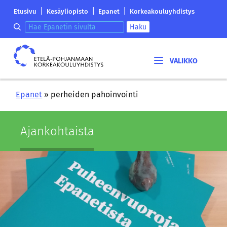
Siirry
Etelä-
|
|
|
Etusivu
Kesäyliopisto
Epanet
Korkeakouluyhdistys
sisältöön
Pohjanmaan
Hae epanetin sivulta
Haku
korkeakouluyhdistyksen
saapumissivu
Etelä-
Pohjanmaan
korkeakouluyhdistys
Epanet
»
perheiden pahoinvointi
Ajan­koh­tais­ta