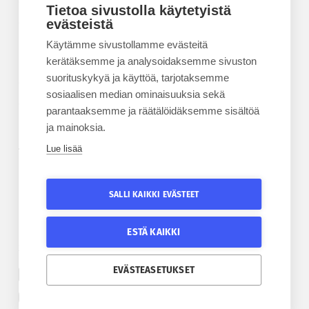
Kesäyliopisto
Tietoa sivustolla käytetyistä
Epanet
evästeistä
Käytämme sivustollamme evästeitä
BLOGIT
kerätäksemme ja analysoidaksemme sivuston
suorituskykyä ja käyttöä, tarjotaksemme
Kesäyliopiston blogi
sosiaalisen median ominaisuuksia sekä
Epanet-blogi
parantaaksemme ja räätälöidäksemme sisältöä
ja mainoksia.
Lue lisää
TILAA UUTISKIRJE
Tilaa kesäyliopiston uutiskirje
SALLI KAIKKI EVÄSTEET
Tilaa Epanetin uutiskirje
ESTÄ KAIKKI
SEURAA KESÄYLIOPISTOA
SEURAA EPANETIA
EVÄSTEASETUKSET
Etelä-Pohjanmaan kesäyliopiston Facebook
Epanetin Twitter
Etelä-Pohjanmaan kesäyliopiston Instagram
Epanetin Facebook