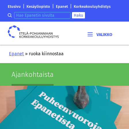
Siirry
Etelä-
|
|
|
Etusivu
Kesäyliopisto
Epanet
Korkeakouluyhdistys
sisältöön
Pohjanmaan
Hae epanetin sivulta
Haku
korkeakouluyhdistyksen
saapumissivu
Etelä-
Pohjanmaan
korkeakouluyhdistys
Epanet
»
ruoka kiinnostaa
Ajan­koh­tais­ta