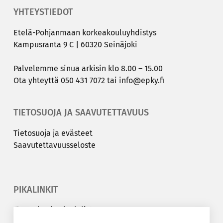
YHTEYSTIEDOT
Etelä-​Pohjanmaan kor­kea­kou­lu­yh­dis­tys
Kam­pus­ran­ta 9 C | 60320 Sei­nä­jo­ki
Pal­ve­lem­me sinua ar­ki­sin klo 8.00 – 15.00
Ota yh­teyt­tä
050 431 7072
tai
info@epky.fi
TIETOSUOJA JA SAAVUTETTAVUUS
Tie­to­suo­ja ja eväs­teet
Saa­vu­tet­ta­vuus­se­los­te
PIKALINKIT
Korkeakouluyhdistys