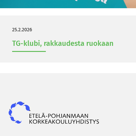
25.2.2026
TG-​klubi, rak­kau­des­ta ruo­kaan
Epky