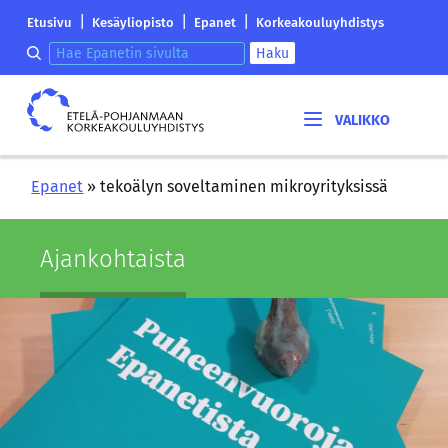
Siirry
Etelä-
|
|
|
Etusivu
Kesäyliopisto
Epanet
Korkeakouluyhdistys
sisältöön
Pohjanmaan
Hae epanetin sivulta
Haku
korkeakouluyhdistyksen
saapumissivu
Etelä-
Pohjanmaan
korkeakouluyhdistys
Epanet
»
tekoälyn soveltaminen mikroyrityksissä
Ajan­koh­tais­ta