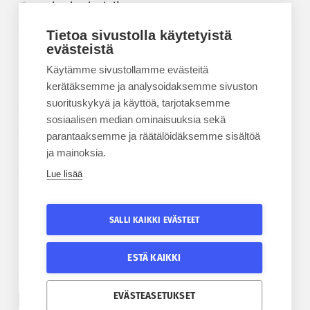
Korkeakouluyhdistys
Kesäyliopisto
Tietoa sivustolla käytetyistä
Epanet
evästeistä
Käytämme sivustollamme evästeitä
BLOGIT
kerätäksemme ja analysoidaksemme sivuston
suorituskykyä ja käyttöä, tarjotaksemme
Kesäyliopiston blogi
sosiaalisen median ominaisuuksia sekä
Epanet-blogi
parantaaksemme ja räätälöidäksemme sisältöä
ja mainoksia.
Lue lisää
TILAA UUTISKIRJE
Tilaa kesäyliopiston uutiskirje
SALLI KAIKKI EVÄSTEET
Tilaa Epanetin uutiskirje
ESTÄ KAIKKI
SEURAA KESÄYLIOPISTOA
SEURAA EPANETIA
EVÄSTEASETUKSET
Etelä-Pohjanmaan kesäyliopiston Facebook
Epanetin Twitter