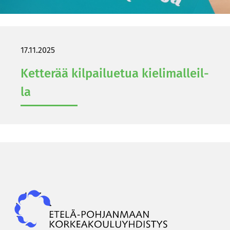
17.11.2025
Ket­te­rää kil­pai­lue­tua kie­li­mal­leil­
la
Epky