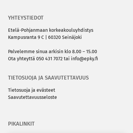
YHTEYSTIEDOT
Etelä-​Pohjanmaan kor­kea­kou­lu­yh­dis­tys
Kam­pus­ran­ta 9 C | 60320 Sei­nä­jo­ki
Pal­ve­lem­me sinua ar­ki­sin klo 8.00 – 15.00
Ota yh­teyt­tä
050 431 7072
tai
info@epky.fi
TIETOSUOJA JA SAAVUTETTAVUUS
Tie­to­suo­ja ja eväs­teet
Saa­vu­tet­ta­vuus­se­los­te
PIKALINKIT