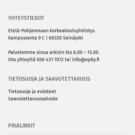
YHTEYSTIEDOT
Etelä-​Pohjanmaan kor­kea­kou­lu­yh­dis­tys
Kam­pus­ran­ta 9 C | 60320 Sei­nä­jo­ki
Pal­ve­lem­me sinua ar­ki­sin klo 8.00 – 15.00
Ota yh­teyt­tä
050 431 7072
tai
info@epky.fi
TIETOSUOJA JA SAAVUTETTAVUUS
Tie­to­suo­ja ja eväs­teet
Saa­vu­tet­ta­vuus­se­los­te
PIKALINKIT