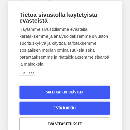
Korkeakouluyhdistys
Kesäyliopisto
Tietoa sivustolla käytetyistä
Epanet
evästeistä
Käytämme sivustollamme evästeitä
BLOGIT
kerätäksemme ja analysoidaksemme sivuston
suorituskykyä ja käyttöä, tarjotaksemme
Kesäyliopiston blogi
sosiaalisen median ominaisuuksia sekä
Epanet-blogi
parantaaksemme ja räätälöidäksemme sisältöä
ja mainoksia.
Lue lisää
TILAA UUTISKIRJE
Tilaa kesäyliopiston uutiskirje
SALLI KAIKKI EVÄSTEET
Tilaa Epanetin uutiskirje
ESTÄ KAIKKI
SEURAA KESÄYLIOPISTOA
SEURAA EPANETIA
EVÄSTEASETUKSET
Etelä-Pohjanmaan kesäyliopiston Facebook
Epanetin Twitter