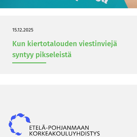
15.12.2025
Kun kier­to­ta­lou­den vies­tin­vie­jä
syn­tyy pik­se­leis­tä
Epky