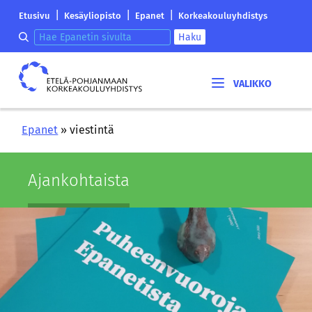
Siirry
Etelä-
|
|
|
Etusivu
Kesäyliopisto
Epanet
Korkeakouluyhdistys
sisältöön
Pohjanmaan
Hae epanetin sivulta
Haku
korkeakouluyhdistyksen
saapumissivu
Etelä-
Pohjanmaan
korkeakouluyhdistys
Epanet
»
viestintä
Ajan­koh­tais­ta