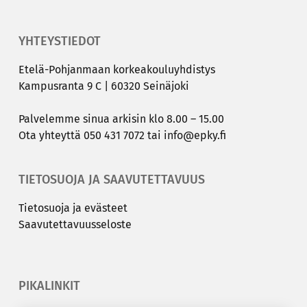
YHTEYSTIEDOT
Etelä-​Pohjanmaan kor­kea­kou­lu­yh­dis­tys
Kam­pus­ran­ta 9 C | 60320 Sei­nä­jo­ki
Pal­ve­lem­me sinua ar­ki­sin klo 8.00 – 15.00
Ota yh­teyt­tä
050 431 7072
tai
info@epky.fi
TIETOSUOJA JA SAAVUTETTAVUUS
Tie­to­suo­ja ja eväs­teet
Saa­vu­tet­ta­vuus­se­los­te
PIKALINKIT