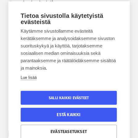
Korkeakouluyhdistys
Kesäyliopisto
Tietoa sivustolla käytetyistä
Epanet
evästeistä
Käytämme sivustollamme evästeitä
BLOGIT
kerätäksemme ja analysoidaksemme sivuston
suorituskykyä ja käyttöä, tarjotaksemme
Kesäyliopiston blogi
sosiaalisen median ominaisuuksia sekä
Epanet-blogi
parantaaksemme ja räätälöidäksemme sisältöä
ja mainoksia.
Lue lisää
TILAA UUTISKIRJE
Tilaa kesäyliopiston uutiskirje
SALLI KAIKKI EVÄSTEET
Tilaa Epanetin uutiskirje
ESTÄ KAIKKI
SEURAA KESÄYLIOPISTOA
SEURAA EPANETIA
EVÄSTEASETUKSET
Etelä-Pohjanmaan kesäyliopiston Facebook
Epanetin Twitter