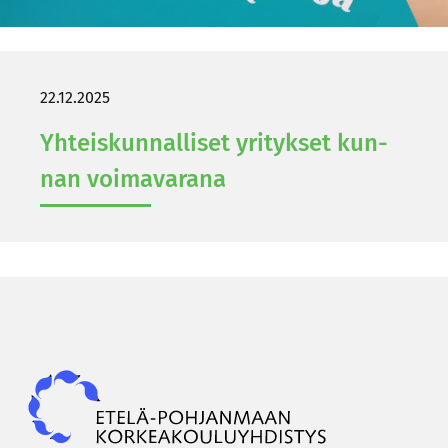
22.12.2025
Yh­teis­kun­nal­li­set yri­tyk­set kun­
nan voi­ma­va­ra­na
Epky