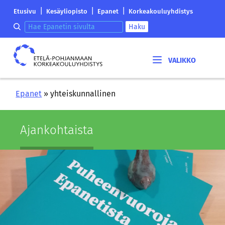
Siirry
Etelä-
|
|
|
Etusivu
Kesäyliopisto
Epanet
Korkeakouluyhdistys
sisältöön
Pohjanmaan
Hae epanetin sivulta
Haku
korkeakouluyhdistyksen
saapumissivu
Etelä-
Pohjanmaan
korkeakouluyhdistys
Epanet
»
yhteiskunnallinen
Ajan­koh­tais­ta