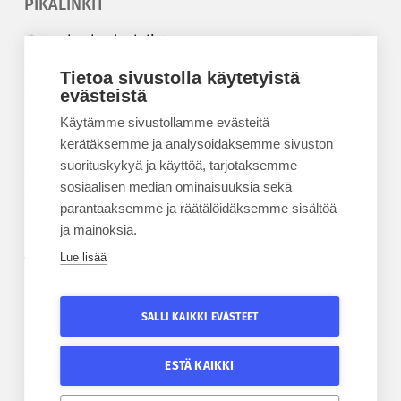
PIKALINKIT
Korkeakouluyhdistys
Kesäyliopisto
Tietoa sivustolla käytetyistä
Epanet
evästeistä
Käytämme sivustollamme evästeitä
BLOGIT
kerätäksemme ja analysoidaksemme sivuston
suorituskykyä ja käyttöä, tarjotaksemme
Kesäyliopiston blogi
sosiaalisen median ominaisuuksia sekä
Epanet-blogi
parantaaksemme ja räätälöidäksemme sisältöä
ja mainoksia.
Lue lisää
TILAA UUTISKIRJE
Tilaa kesäyliopiston uutiskirje
SALLI KAIKKI EVÄSTEET
Tilaa Epanetin uutiskirje
ESTÄ KAIKKI
SEURAA KESÄYLIOPISTOA
SEURAA EPANETIA